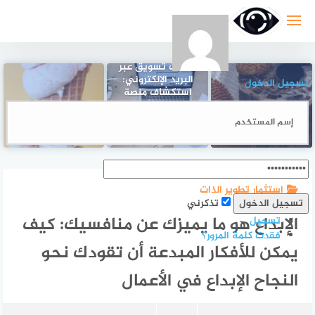
لتجاوز
لى
لمحتوى
منصات تسويق عبر
البريد الإلكتروني:
تسجيل الدخول
استكشاف منصة
GetResponse
دراسة جدوى
ثلاث طرق لتحقيق
والأكثر استخداماً
مشروع محل بيع
التوازن في حياتك
في هذا المجال
ايس كريم
استثمار تطوير الذات
تذكرني
الإبداع هو ما يميزك عن منافسيك: كيف
تسجيل
فقدت كلمة المرور؟
يمكن للأفكار المبدعة أن تقودك نحو
النجاح الإبداع في الأعمال