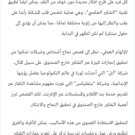
كل فرد على طرح أفكار جديدة دون خوف من النقد. يمكن أيضًا تطبيق
تقنية “التفكير العكسي”، وهي عملية تتضمن قلب المشكلة رأسًا على
عقب والنظر إليها من زاوية مختلفة تمامًا، مما يمكن أن يؤدي إلى
حلول مبتكرة لم تكن لتظهر في البداية.
للإلهام العملي، ننظر إلى قصص نجاح أشخاص وشركات تمكنوا من
تحقيق إنجازات كبيرة عبر التفكير خارج الصندوق. على سبيل المثال،
شركة “أبل” التي أحدثت ثورة في عالم التكنولوجيا بفضل رؤيتها
الإبداعية، وشركة “نيتفليكس” التي غيرت مفهوم مشاهدة التلفاز عبر
تقديم خدمة بث الأفلام والمسلسلات عبر الإنترنت. تلك القصص تبرز
أهمية التفكير خارج الصندوق في تحقيق النجاح والابتكار.
لتحقيق الاستفادة القصوى من هذه الأساليب، يمكن للأفراد والفرق
تنظيم ورش عمل وجلسات تدريبية تركز على تعزيز مهارات التفكير