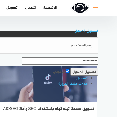
لتجاوز
الرئيسية
الاعمال
تسويق
لى
لمحتوى
تسجيل الدخول
التصنيف:
تسويق الالكتروني
تذكرني
تسجيل
فقدت كلمة المرور؟
تسويق صفحة تيك توك باستخدام SEO وأداة AIOSEO