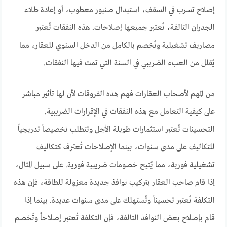
إصلاح تسرب في السقف، استبدال صنبور معطوب، أو إعادة طلاء
الجدران التالفة، تُعتبر جميعها إصلاحات. هذه النفقات تُعتبر
مصاريف تشغيلية وتُخصم بالكامل من الدخل السنوي للعقار، مما
يُقلل من العبء الضريبي في السنة التي تمت فيها النفقات.
من المهم لأصحاب العقارات فهم هذه الفروقات لأن لها تأثير مباشر
على كيفية التعامل مع هذه النفقات في الإقرارات الضريبية.
التحسينات تُعتبر استثمارات طويلة الأجل وتتطلب تخصيصاً تدريجياً
للتكاليف على مدى سنوات، بينما الإصلاحات تُعترف كتكاليف
تشغيلية فورية، مما يُتيح خصومات ضريبية فورية. على سبيل المثال،
إذا قام صاحب العقار بتركيب نوافذ جديدة معزولة للطاقة، فإن هذه
التكلفة تُعتبر تحسيناً وتُستهلك على مدى سنوات عديدة. بينما إذا
قام بإصلاح بعض النوافذ التالفة، فإن التكلفة تُعتبر إصلاحاً وتُخصم