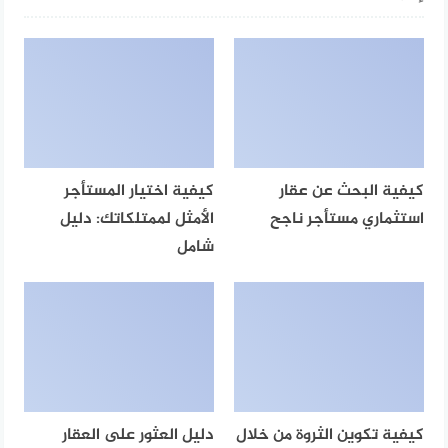
كيفية البحث عن عقار
كيفية اختيار المستأجر
استثماري مستأجر ناجح
الأمثل لممتلكاتك: دليل
شامل
كيفية تكوين الثروة من خلال
دليل العثور على العقار