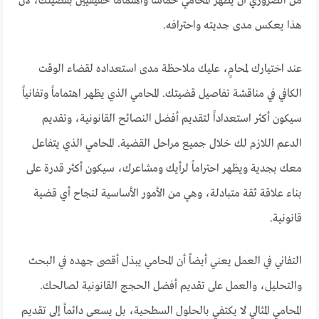
من الضروري أن يظهر المحامي حماساً واهتماماً حقيقيين بقضيتك، لأن
هذا يعكس مدى جديته واحترافه.
عند اختيارك لمحامٍ، عليك ملاحظة مدى استعداده لقضاء الوقت
الكافي في مناقشة تفاصيل قضيتك. المحامي الذي يظهر اهتماماً وتفانياً
سيكون أكثر استعداداً لتقديم أفضل النصائح القانونية، وتقديم
الدعم اللازم لك خلال جميع مراحل القضية. المحامي الذي يتفاعل
معك بجدية ويظهر احتراماً لرأيك ومشاعرك، سيكون أكثر قدرة على
بناء علاقة ثقة متبادلة، وهي من الأمور الأساسية لنجاح أي قضية
قانونية.
التفاني في العمل يعني أيضاً أن المحامي يبذل أقصى جهده في البحث
والتحليل، والعمل على تقديم أفضل الحجج القانونية لصالحك.
المحامي المثالي لا يكتفي بالحلول السطحية، بل يسعى دائماً إلى تقديم