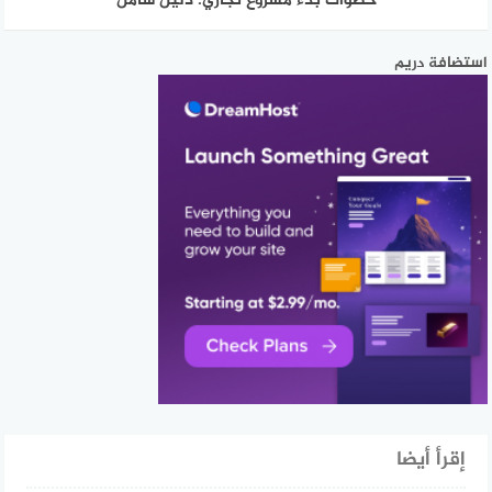
خطوات بدء مشروع تجاري: دليل شامل
استضافة دريم
إقرأ أيضا