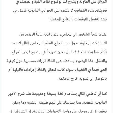
الأوراق على الطاولة ويشرح لك بوضوح نقاط القوة والضعف في
قضيتك. هذه الشفافية لا تقتصر على الجوانب القانونية فقط، بل
تمتد لتشمل التوقعات والنتائج المحتملة.
عندما يلجأ الشخص إلى المحامي، يكون لديه غالباً العديد من
التساؤلات والمخاوف حول مدى نجاح القضية. المحامي المثالي لا يعد
بأكثر مما يمكنه تحقيقه؛ بل يكون صريحاً في توضيح فرص النجاح
والفشل. هذا الوضوح يساعدك على اتخاذ قرارات مستنيرة حول كيفية
المضي قدماً في القضية، سواء كانت تتعلق باتخاذ إجراءات قانونية أم
بالتوصل إلى تسوية خارج المحكمة.
كما أن المحامي المثالي يستخدم لغة بسيطة ومفهومة عند شرح الأمور
القانونية المعقدة. هذا يساعدك على فهم طبيعة القضية وما يمكن
توقعه في كل مرحلة من مراحل الإجراءات القانونية. إن الشفافية في