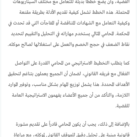
القضية، وأن يضع خططاً بديلة للتعامل مع مختلف السيناريوهات
المحتملة. هذه الخطط تشمل كيفية تقديم الأدلة بطريقة مقنعة
وكيفية التعامل مع الشهادات المتناقضة أو المفاجآت التي قد تحدث في
المحكمة. المحامي المثالي يستخدم مهاراته في التحليل والتقييم لتحديد
نقاط الضعف في حجج الخصم والعمل على استغلالها لصالح موكله.
كما يتطلب التخطيط الاستراتيجي من المحامي القدرة على التواصل
الفعّال مع فريقه القانوني، لضمان أن الجميع يعملون بتناغم لتحقيق
الأهداف المحددة. هذا يشمل توزيع المهام بشكل مناسب، وتوفير الموارد
اللازمة، والتأكد من أن جميع الأعضاء يفهمون الاستراتيجية العامة
للقضية.
بالإضافة إلى ذلك، يجب أن يكون المحامي قادراً على تقديم مشورة
قانونية مبنية على تحليل دقيق للموقف القانوني لموكله، مع مراعاة