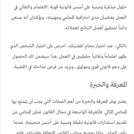
حلول مبتكرة ومبنية على أسس قانونية قوية. الاهتمام والتفاني في
العمل يعكسان مدى احترافية المحامي ومهنيته، ويؤكدان أنه يسعى
دائماً لتحقيق أفضل النتائج لعملائه.
بالتالي، عند اختيار محامٍ لقضيتك، احرص على اختيار الشخص الذي
يظهر اهتماماً وتفانياً حقيقيين في العمل. هذا سيضمن لك الحصول
على دعم قانوني قوي وموثوق، ويزيد من فرص نجاحك في القضية.
المعرفة والخبرة
يعتبر توفر المعرفة والخبرة من أهم الصفات التي يجب أن يتمتع بها
المحامي المثالي. فالمعرفة الواسعة في مجال القانون تمكن المحامي من
تقديم استشارات قانونية دقيقة ومبنية على أسس صحيحة. عندما
يكون المحامي ملمًا بجميع جوانب القانون المتعلقة بقضيتك، فإنه