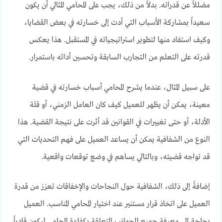
مضللاً عن قدراته. بدلاً من ذلك، يجب على المحامي المثالي أن يكون
سعيداً بمشاركة الأسباب التي أدت إلى خسارته في بعض القضايا،
وكيف استفاد منها لتطوير استراتيجياته في المستقبل. هذا يعكس
قدرته على التعلم من التجارب السابقة وتحسين أدائه باستمرار.
على سبيل المثال، عندما يشرح المحامي أسباب خسارته في قضية
معينة، يمكن أن يظهر للعميل كيف كان العامل الزمني، أو قلة
الأدلة، أو حتى تغييرات في القوانين قد أثرت على نتيجة القضية. هذا
النوع من الشفافية يمكن أن يساعد العميل على فهم التحديات التي
قد تواجه قضيته، وبالتالي يساهم في وضع توقعات واقعية.
إضافةً إلى ذلك، الشفافية حول النجاحات والإخفاقات تعزز من قدرة
العميل على اتخاذ قرار مستنير عند اختيار المحامي المناسب. العميل
بحاجة إلى معرفة جميع الجوانب المتعلقة بكفاءة المحامي ليكون قادراً