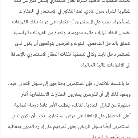
تختلف متطلبات الأهلية لشراء عقار استثماري بشكل كبير عن تلك
المطلوبة لشراء منزل عادي. عند التفكير في الاستثمار في العقارات
المستأجرة، يجب على المستثمرين أن يكونوا على دراية بتلك الفروقات
لضمان اتخاذ قرارات مالية مدروسة. واحدة من الفروقات الرئيسية
تتعلق بالدخل الشخصي. البنوك والمقرضين يتوقعون أن يكون لدى
المستثمر دخل ثابت وكافي لتغطية نفقات العقار الاستثماري بالإضافة
إلى الالتزامات المالية الحالية.
أما بالنسبة للائتمان، فإن المستثمرين يحتاجون إلى سجل ائتماني جيد،
ويعود ذلك إلى أن المقرضين يعتبرون العقارات الاستثمارية أكثر
خطورة من المنازل العادية. لذلك، يتطلب الأمر عادة درجة ائتمانية
أعلى للحصول على الموافقة على قرض استثماري. يجب أن يكون لدى
المستثمرين أيضًا سجل تاريخي يظهر قدرتهم على إدارة الديون بفعالية
وبدون تأخير في السداد.