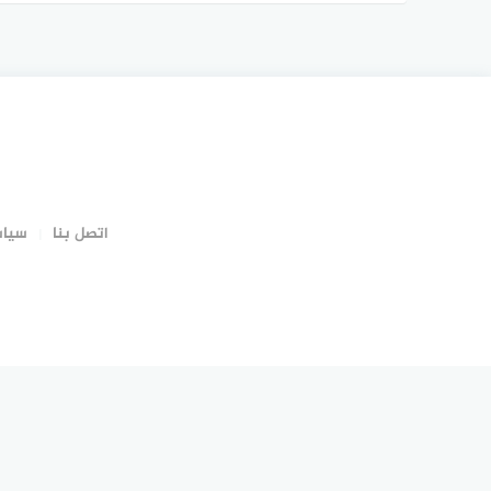
مبيعات الإنترنت باستخدام نموذج منتج ترويجي مجاني
اتصل بنا
سياس