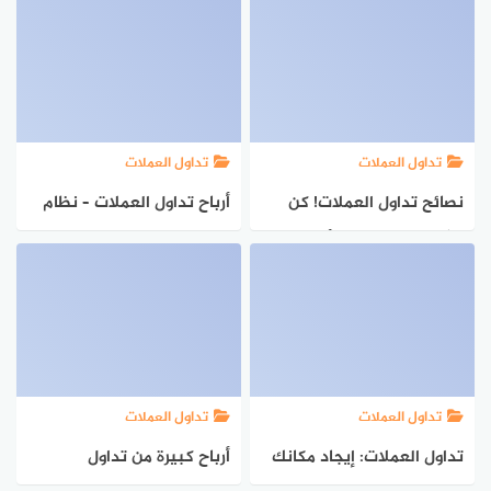
تداول العملات
تداول العملات
نصائح تداول العملات! كن
أرباح تداول العملات – نظام
ثريًا! ما الذي تبيعه أو تشتريه
التداول البسيط يحقق
حقًا في سوق العملات؟
الملايين!
معنى التداول في أزواج
عوائد كبيرة في تداول
العملات
تداول العملات
تداول العملات
تداول العملات: إيجاد مكانك
أرباح كبيرة من تداول