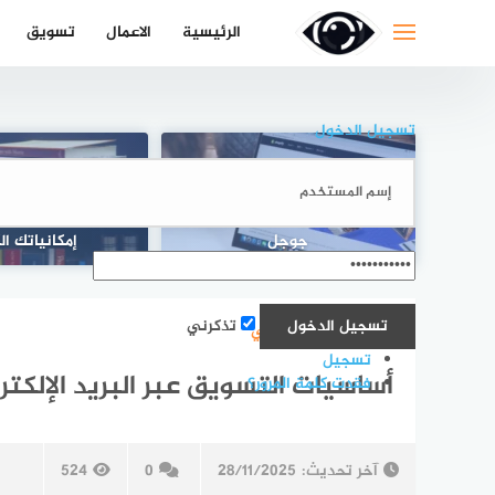
لتجاوز
الرئيسية
الاعمال
تسويق
لى
لمحتوى
تسجيل الدخول
تعلم التجارة الإلكترونية من خلال
تطوير الذات الخارقة
جوجل
إمكانياتك ال
تذكرني
تسويق الالكتروني
تسجيل
أساسيات التسويق عبر البريد الإلكت
فقدت كلمة المرور؟
آخر تحديث:
28/11/2025
0
524