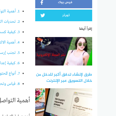
فيس بوك
1.
أهمية التوا
تويتر
2.
تحديات التس
إقرأ أيضا
3.
كيفية كسب 
4.
أهمية الالت
5.
تجنب إرسال
6.
كيفية إعداد
7.
أنواع المحتو
طرق لإنشاء تدفق أكبر للدخل من
خلال التسويق عبر الإنترنت
8.
قياس وتحليل
أهمية التواصل 