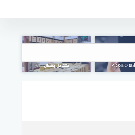
يك توك باستخدام
دراسة جدوى وسيط شحن: مشروع
متكامل وفعال