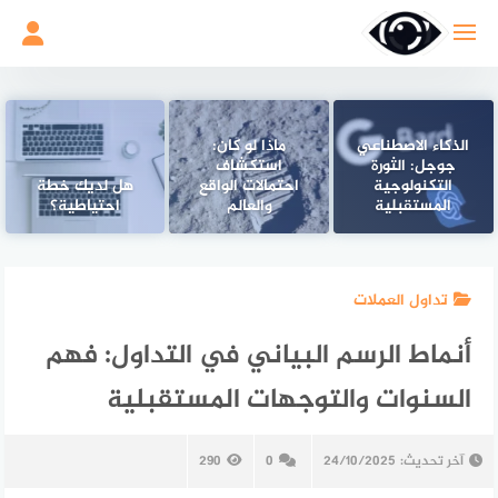
لتجاوز
لى
لمحتوى
الذكاء الاصطناعي
ماذا لو كان:
جوجل: الثورة
استكشاف
التكنولوجية
احتمالات الواقع
هل لديك خطة
المستقبلية
والعالم
احتياطية؟
تداول العملات
أنماط الرسم البياني في التداول: فهم
السنوات والتوجهات المستقبلية
آخر تحديث:
24/10/2025
0
290