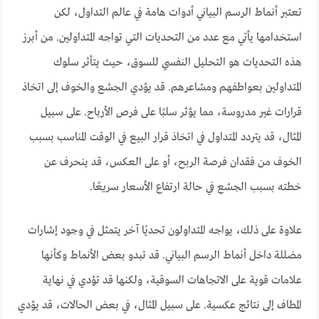
تعتبر أنماط الرسم البياني أدوات هامة في عالم التداول، لكن
استخدامها يأتي مع عدد من التحديات التي تواجه المتداولين. من أبرز
هذه التحديات هو التحليل النفسي للسوق، حيث يتأثر سلوك
المتداولين بعواطفهم ومشاعرهم. قد يؤدي الجشع والخوف إلى اتخاذ
قرارات غير مدروسة، مما يؤثر سلبًا على فرص الأرباح. على سبيل
المثال، قد يتردد المتداول في اتخاذ قرار البيع في الوقت المناسب بسبب
الخوف من فقدان فرصة الربح، أو على العكس، قد ينحرف عن
خطته بسبب الجشع في حالة ارتفاع الأسعار سريعًا.
علاوة على ذلك، يواجه المتداولون تحديًا آخر يتمثل في وجود إشارات
مضللة داخل أنماط الرسم البياني. قد تبدو بعض الأنماط وكأنها
علامات قوية على الاتجاهات السوقية، ولكنها قد تؤدي في نهاية
المطاف إلى نتائج عكسية. على سبيل المثال، في بعض الحالات، قد يؤدي