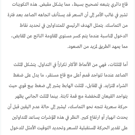
قاع دائري يتبعه تصحيح بسيط، مما يشكل مقبض. هذه التكوينات
تشير في غالب الأمر إلى أن السعر قد يستأنف اتجاهه الصاعد بعد فترة
من التماسك. يتمثل الهدف الرئيسي للمتداولين في تحديد نقاط
الدخول المناسبة عندما يتم كسر مستوى المقاومة الناتج عن المقابض،
مما يمهد الطريق لمزيد من الصعود.
أما المثلثات، فهي من الأنماط الأكثر تكراراً في التداول. يتشكل المثلث
الصاعد عندما تتواجد قمم أعلى مع قاع مستقر، ما يدل على ضغط
الشراء المتزايد. في المقابل، المثلث الهابط يشير إلى ضغط بيع قوي حيث
يتواجد القيعان المنخفضة مع قمة ثابتة. بينما المثلث الجانبي يظهر
حركة سعرية تتجه نحو التماسك، ليشير إلى حالة عدم اليقين قبل أن
يحدث انهيار أو ارتفاع كبير. النظر في هذه المؤشرات يساعد المتداولين
على تقدير الحركة المستقبلية للسعر وتحديد التوقيت الأمثل للدخول