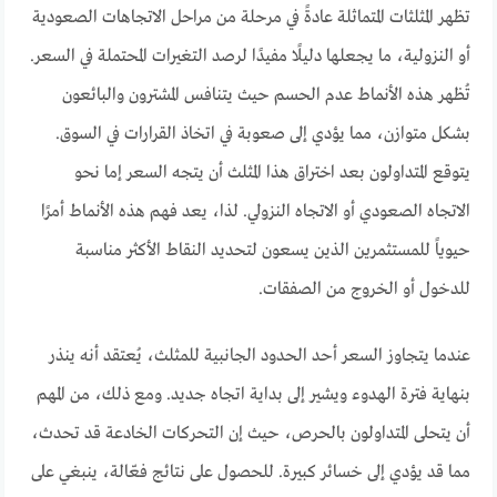
تظهر المثلثات المتماثلة عادةً في مرحلة من مراحل الاتجاهات الصعودية
أو النزولية، ما يجعلها دليلًا مفيدًا لرصد التغيرات المحتملة في السعر.
تُظهر هذه الأنماط عدم الحسم حيث يتنافس المشترون والبائعون
بشكل متوازن، مما يؤدي إلى صعوبة في اتخاذ القرارات في السوق.
يتوقع المتداولون بعد اختراق هذا المثلث أن يتجه السعر إما نحو
الاتجاه الصعودي أو الاتجاه النزولي. لذا، يعد فهم هذه الأنماط أمرًا
حيوياً للمستثمرين الذين يسعون لتحديد النقاط الأكثر مناسبة
للدخول أو الخروج من الصفقات.
عندما يتجاوز السعر أحد الحدود الجانبية للمثلث، يُعتقد أنه ينذر
بنهاية فترة الهدوء ويشير إلى بداية اتجاه جديد. ومع ذلك، من المهم
أن يتحلى المتداولون بالحرص، حيث إن التحركات الخادعة قد تحدث،
مما قد يؤدي إلى خسائر كبيرة. للحصول على نتائج فعّالة، ينبغي على