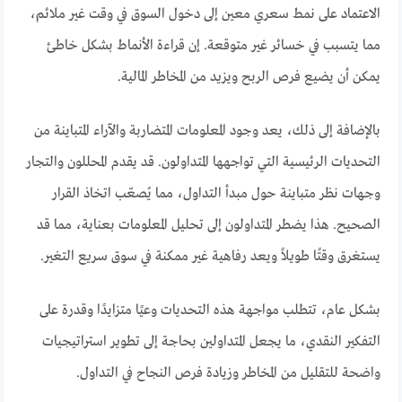
الاعتماد على نمط سعري معين إلى دخول السوق في وقت غير ملائم،
مما يتسبب في خسائر غير متوقعة. إن قراءة الأنماط بشكل خاطئ
يمكن أن يضيع فرص الربح ويزيد من المخاطر المالية.
بالإضافة إلى ذلك، يعد وجود المعلومات المتضاربة والآراء المتباينة من
التحديات الرئيسية التي تواجهها المتداولون. قد يقدم المحللون والتجار
وجهات نظر متباينة حول مبدأ التداول، مما يُصعّب اتخاذ القرار
الصحيح. هذا يضطر المتداولون إلى تحليل المعلومات بعناية، مما قد
يستغرق وقتًا طويلاً ويعد رفاهية غير ممكنة في سوق سريع التغير.
بشكل عام، تتطلب مواجهة هذه التحديات وعيًا متزايدًا وقدرة على
التفكير النقدي، ما يجعل المتداولين بحاجة إلى تطوير استراتيجيات
واضحة للتقليل من المخاطر وزيادة فرص النجاح في التداول.