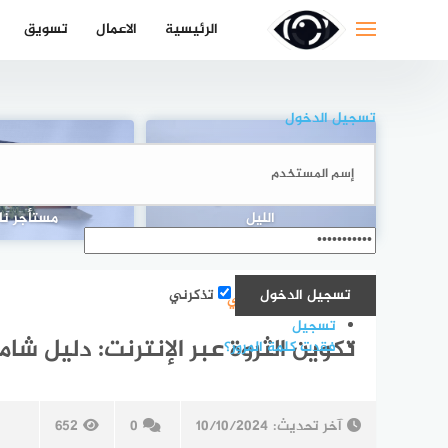
لتجاوز
الرئيسية
الاعمال
تسويق
لى
لمحتوى
تسجيل الدخول
علاج حب الشباب طبيعياً بسرعة
بالمنزل: الروتين اليومي وحمام
كيفية البحث عن عق
الليل
مستأجر نا
تذكرني
تسويق الالكتروني
تسجيل
تكوين الثروة عبر الإنترنت: دليل شام
فقدت كلمة المرور؟
آخر تحديث:
10/10/2024
0
652