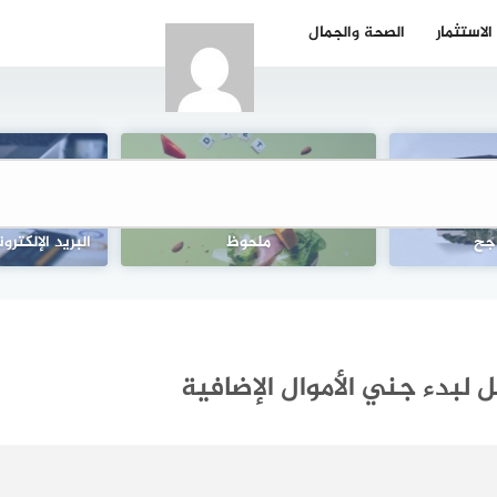
الاستثمار
الصحة والجمال
معدل ذكاء مرتفع: غيّر عاداتك
ار استثماري
الغذائية وارفع معدل ذكائك بشكل
دليل لقوالب ا
جح
ملحوظ
البريد الإلكتر
ل لبدء جني الأموال الإضافية