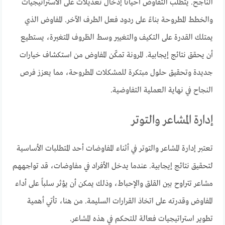
الناجح. يتطلب التفاوض أحياناً إدخال تعديلات على الاستراتيجيات
والخطط المطروحة بناءً على ردود فعل الطرف الآخر. المفاوض الذي
يمتلك القدرة على التكيف والتغيير وسط الظروف المتغيرة، يستطيع
أن يحقق نتائج إيجابية. المرونة تمكّن المفاوض من استكشاف خيارات
جديدة وتحقيق حلول مبتكرة للمشكلات المطروحة، مما يعزز فرص
النجاح في نهاية العملية التفاوضية.
إدارة المشاعر والتوتر
تعتبر إدارة المشاعر والتوتر في أثناء المفاوضات أحد المتطلبات الأساسية
لتحقيق نتائج إيجابية. عندما يدخل الأفراد في مفاوضات، قد تواجههم
مشاعر تتراوح بين القلق والإحباط، وذلك يمكن أن يؤثر سلباً على أداء
المفاوض وقدرته على اتخاذ القرارات السليمة. من هنا، تأتي أهمية
تطوير استراتيجيات فعالة للتحكم في هذه المشاعر.