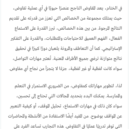
في الختام، يعد المفاوض الناجح عنصرًا حيويًا في أي عملية تفاوض،
حيث يمتلك مجموعة من الخصائص التي تعزز من قدرته على تقديم
النتائج المرجوة. من بين هذه الخصائص، تبرز القدرة على الاستماع
الفعال، الفهم العميق للاحتياجات والمتطلبات، والقدرة على التفكير
الإستراتيجي. كما أن التعاطف والمرونة يلعبان دورًا كبيرًا في تحقيق
نتائج متوازنة ترضي جميع الأطراف المعنية. تُعتبر مهارات التواصل،
سواء كانت لفظية أو غير لفظية، جزءًا لا يتجزأ من نجاح أي مفاوض.
لذا، لتطوير مهاراتك كمفاوض، من الضروري الاستمرار في التعلم
والممارسة. يمكنك البدء بتحديد المجالات التي تحتاج إلى تحسين،
سواء كان ذلك في مهارات الاستماع، تحليل الموقف، أو كيفية التعبير
عن المواقف بوضوح. من المفيد أيضًا الاستفادة من الأنشطة والمحاضرات
التي توفر تدريبًا عمليًا في التفاوض. هذه التجارب تساعد الفرد على