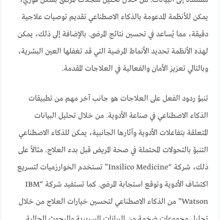
مستندة إلى البيانات. من خلال تحليل سجلات المرضى بشكل فوري،
يمكن للأنظمة المدعومة بالذكاء الاصطناعي تقديم توصيات علاجية
دقيقة، مما يُساعد في تحسين نتائج المرضى. بالإضافة إلى ذلك، يمكن
لهذه الأنظمة تحديد الأنماط المرضية التي قد تغفلها العين البشرية،
وبالتالي تعزيز الأمان والفعالية في العلاجات المقدمة.
تنبؤ ردود الفعل على العلاجات هو جانب آخر مهم من تطبيقات
الذكاء الاصطناعي في صناعة الأدوية. من خلال تحليل البيانات
المتعلقة بتفاعلات الأدوية وآثارها الجانبية، يمكن للذكاء الاصطناعي
التنبؤ بالتحولات المحتملة في صحة المريض قبل بدء العلاج. مثالاً على
ذلك، شركة “Insilico Medicine” تستخدم الخوارزميات لتسريع
اكتشاف الأدوية وتوقع استجابة المرضى. كما تستفيد شركة “IBM
Watson” من الذكاء الاصطناعي لتحسين خيارات العلاج من خلال
تحليل مجموعات ضخمة من البيانات السريرية والبحوث الحالية.