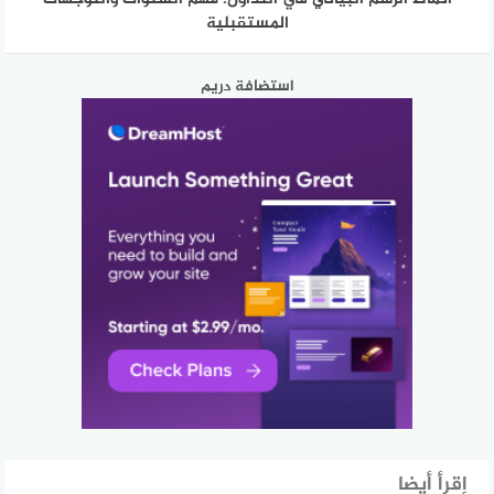
المستقبلية
استضافة دريم
إقرأ أيضا