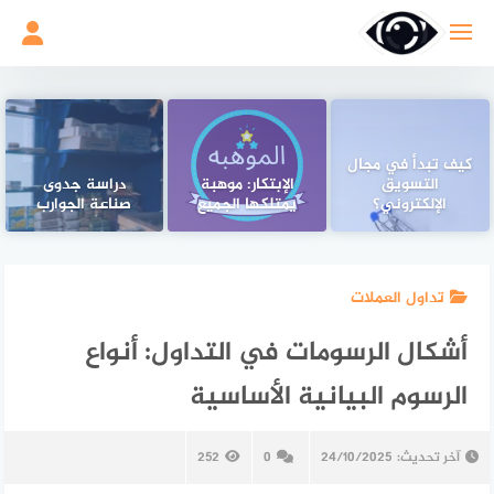
لتجاوز
لى
لمحتوى
كيف تبدأ في مجال
التسويق
الإبتكار: موهبة
دراسة جدوى
الإلكتروني؟
يمتلكها الجميع
صناعة الجوارب
تداول العملات
أشكال الرسومات في التداول: أنواع
الرسوم البيانية الأساسية
آخر تحديث:
24/10/2025
0
252