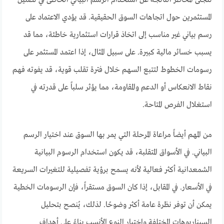
تتجلى المخاطر الناتجة عن استخدام الرسم البياني الخاطئ في تضليل
المستثمرين حول اتجاهات السوق الحقيقية. قد يؤدي الاعتماد على
رسم بياني غير مناسب إلى اتخاذ قرارات استثمارية خاطئة، مما قد
يسبب خسائر مالية كبيرة. على سبيل المثال، إذا اعتمد المستثمر على
رسومات الخطوط لتتبع السهم خلال فترة تقلب قوية، قد يفوته فهم
نقاط الانعكاس أو الدعم والمقاومة، مما يؤثر سلباً على قدرته في
استغلال الفرص المتاحة.
من المهم أيضاً مراعاة المرحلة التي يمر بها السوق عند اختيار الرسم
البياني. في الأسواق المتقلبة، قد يكون استخدام الرسوم البيانية
الشمعدانية أكثر فعالية لأنه يسمح برؤية تفصيلية للتغيرات السريعة
في الأسعار. في المقابل، إذا كان السوق مستقراً، فإن الرسومات الخطية
يمكن أن توفر نظرة عامة أكثر وضوحًا. لذلك، يُنصح بتحليل
السيناريوهات المختلفة واختيار النوع الأنسب بناءً على أهداف