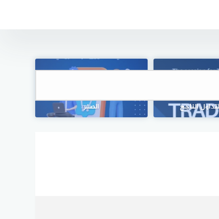
وركس مربحة: دليل
كيف تبدأ التجارة الالكترونية من
تداول الناجح
الصفر