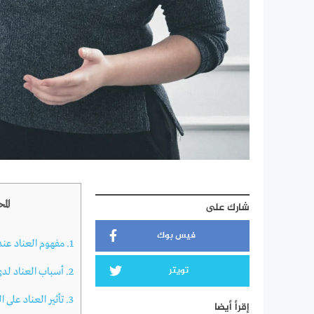
الم
شارك على
فيس بوك
1.
مفهوم العناد عند
تويتر
2.
أسباب العناد لدى
3.
تأثير العناد على ا
إقرأ أيضا