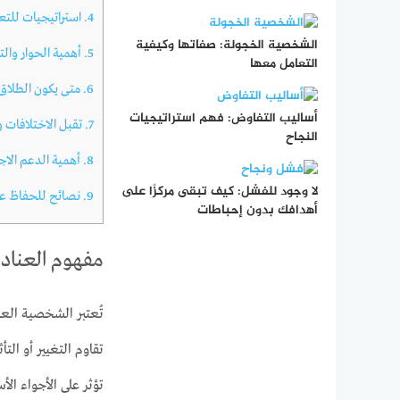
4.
استراتيجيات للتع
الشخصية الخجولة: صفاتها وكيفية
5.
أهمية الحوار والت
التعامل معها
6.
متى يكون الطلاق
أساليب التفاوض: فهم استراتيجيات
7.
تقبل الاختلافات
النجاح
8.
أهمية الدعم الاج
لا وجود للفشل: كيف تبقى مركزًا على
9.
نصائح للحفاظ عل
أهدافك بدون إحباطات
مفهوم العناد 
تُعتبر الشخصية العن
تقاوم التغيير أو ال
تؤثر على الأجواء ال