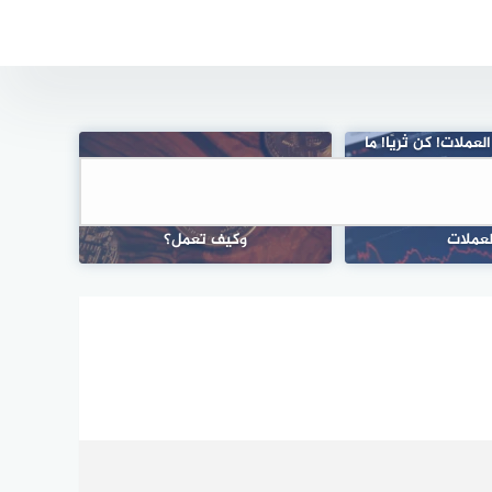
عملات! كن ثريًا! ما
و تشتريه حقًا في
 معنى التداول في
 كبيرة في تداول
ماهي العملات الرقمية المشفرة
لعملات
وكيف تعمل؟