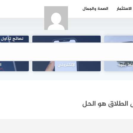
الاستثمار
الصحة والجمال
نصائح تداول ال
الذي تبيعه أ
14 طريقة لإقناع زوار موقعك
سوق العملات؟
: مفتاح لعيش
الإلكتروني بتزويدك بعنوان بريدهم
أزواج عوائد
ها بقوة
الإلكتروني
ا
 الطلاق هو الحل