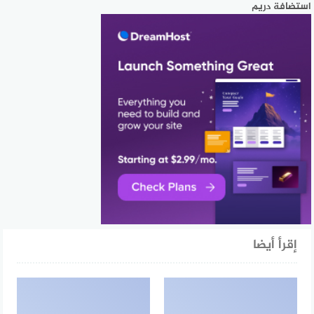
استضافة دريم
إقرأ أيضا