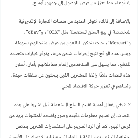
المدفوعة، مما يعزز من فرص الوصول إلى جمهور أوسع.
بالإضافة إلى ذلك، تتوفر العديد من منصات التجارة الإلكترونية
المتخصصة في بيع السلع المستعملة مثل “OLX”، و”eBay”،
و”Mercari”، حيث يتمكن البائعون من عرض منتجاتهم بسهولة
ويسر. هذه المواقع تتيح إجراءات شحن مرنة، وتوفر خيارات متعددة
للدفع، مما يسهل على المستخدمين إتمام معاملاتهم بأمان. تُعتبر
هذه المنصات ملاذًا رائعًا للمشترين الذين يبحثون عن صفقات جيدة،
وتساهم في تعزيز حركة الاقتصاد المحلي.
لا ينبغي إغفال أهمية تقييم السلع المستعملة قبل نشرها على هذه
المنصات. إن تقديم معلومات دقيقة وصور واضحة للمنتجات يزيد من
فرص البيع، كما أن الرد السريع على استفسارات المشترين يعكس
احترافية البائع ويعزز الثقة في المعاملة. مع تزايد الاعتماد على الأسواق