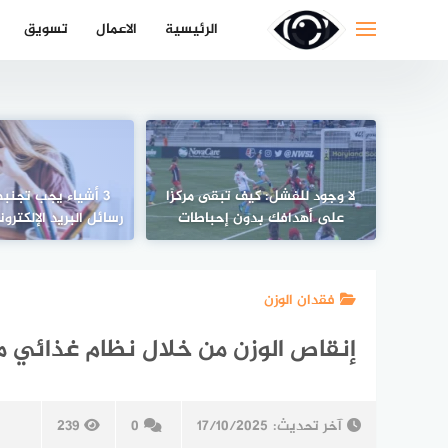
لتجاوز
الرئيسية
الاعمال
تسويق
لى
لمحتوى
لا وجود للفشل: كيف تبقى مركزًا
3 أشياء يجب تجنبه
على أهدافك بدون إحباطات
رسائل البريد الإلكتر
فقدان الوزن
إنقاص الوزن من خلال نظام غذائي م
آخر تحديث:
17/10/2025
0
239