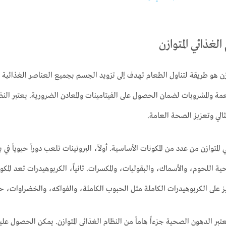
لغذائي المتوازن
وازن هو طريقة لتناول الطعام تهدف إلى تزويد الجسم بجميع العناصر الغذائي
طعمة والمشروبات لضمان الحصول على الفيتامينات والمعادن الضرورية. يعتبر النظ
ثالي وتعزيز الصحة العامة.
 المتوازن من عدد من المكونات الأساسية. أولاً، البروتينات تلعب دوراً حيويا
ة اللحوم، والأسماك، والبقوليات، والمكسرات. ثانياً، الكربوهيدرات تعد المكون
ز على الكربوهيدرات الكاملة مثل الحبوب الكاملة، والفواكه، والخضراوات، 
عتبر الدهون الصحية جزءاً هاماً من النظام الغذائي المتوازن. يمكن الحصول عل