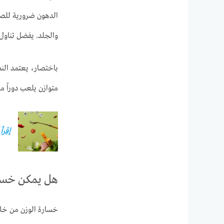
الدهون ضرورية للصحة
والجلد. يفضل تناو
باختصار، يعتمد النظ
متوازن يلعب دوراً مه
إقرأ
هل يمكن خسارة
خسارة الوزن من خلال