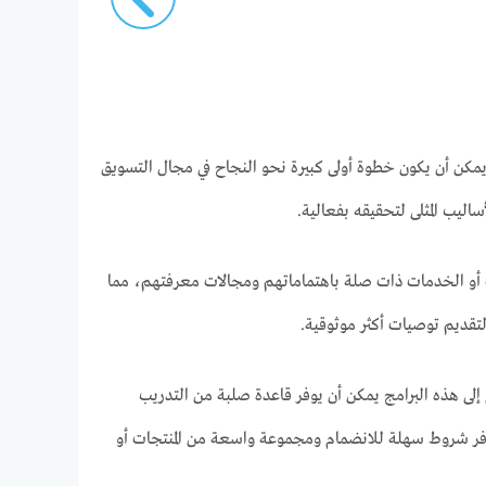
 للتحقيق ويمكن أن يكون خطوة أولى كبيرة نحو النجاح في مجال التسويق
ليب المثلى لتحقيقه بفعالية.
تجات أو الخدمات ذات صلة باهتماماتهم ومجالات معرفتهم، مما
لتقديم توصيات أكثر موثوقية.
لى هذه البرامج يمكن أن يوفر قاعدة صلبة من التدريب
موارد المفيدة. منصات مثل Amazon Associates وClickBank وغيرها، توفر شروط سهلة للانضمام ومجموعة واسعة من المنتجات أو