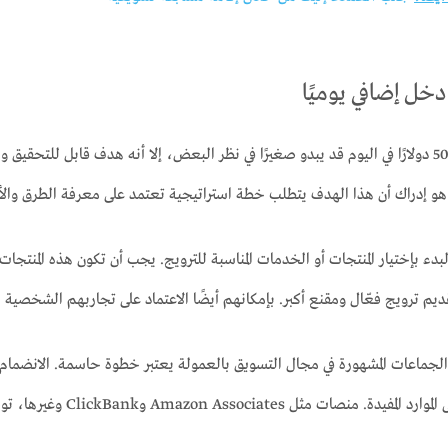
خل إضافي يوميًا
رغم أن هدف كسب 50 دولارًا في اليوم قد يبدو صغيرًا في نظر البعض، إلا أنه هدف قابل
 هو إدراك أن هذا الهدف يتطلب خطة استراتيجية تعتمد على معرفة الطرق والأسا
البدء بإختيار المنتجات أو الخدمات المناسبة للترويج. يجب أن تكون هذه المن
يم ترويج فعّال ومقنع أكبر. بإمكانهم أيضًا الاعتماد على تجاربهم الشخصية 
لجماعات المشهورة في مجال التسويق بالعمولة يعتبر خطوة حاسمة. الانضمام إ
والدعم، بالإضافة إلى ال