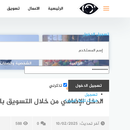
لتجاوز
الرئيسية
الاعمال
تسويق
لى
لمحتوى
تسجيل الدخول
كيفية بدء مشروع محلي للمنتجات
عقلية السيجما:
الزراعية
الشخصية والصفات و
تذكرني
تسويق الالكتروني
تسجيل
الدخل الإضافي من خلال التسويق بالع
فقدت كلمة المرور؟
آخر تحديث:
10/02/2025
0
588