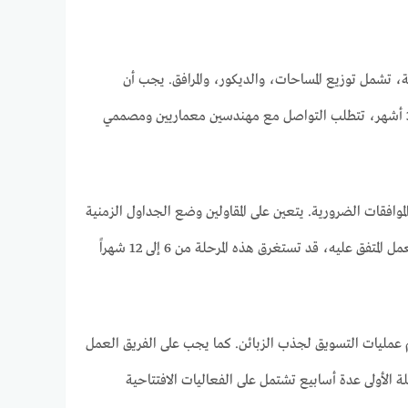
، تشمل توزيع المساحات، والديكور، والمرافق. يجب أن
يتضمن التصميم عناصر تساعد في تقديم تجربة ممتعة للزوار. مدة هذه المرحلة تتراوح عادة بين 2-3 أشهر، تتطلب التواصل مع مهندسين معماريين ومصممي
الموافقات الضرورية. يتعين على المقاولين وضع الجداول الزمنية
والتنسيق مع الموردين. يشمل ذلك تركيب المعدات، والتجهيزات الكهربائية، وأنظمة الأمان. وفقاً للعمل المتفق عليه، قد تستغرق هذه المرحلة من 6 إلى 12 شهراً
م عمليات التسويق لجذب الزبائن. كما يجب على الفريق العمل
لة الأولى عدة أسابيع تشتمل على الفعاليات الافتتاحية