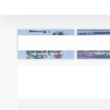
سس واعية: منهجية
ول الفعّالة
46 طريقة لإنقاص الوزن