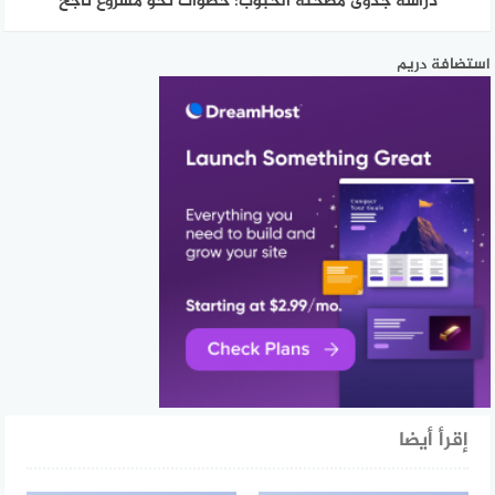
دراسة جدوى مطحنة الحبوب: خطوات نحو مشروع ناجح
استضافة دريم
إقرأ أيضا