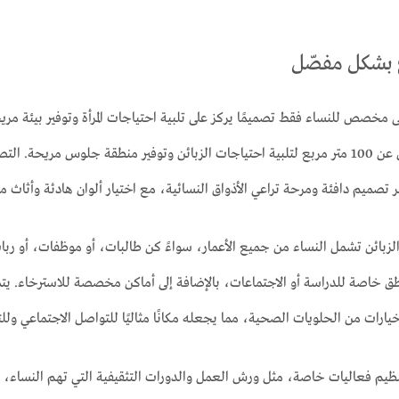
 بشكل مفصّل
خصص للنساء فقط تصميمًا يركز على تلبية احتياجات المرأة وتوفير بيئة مري
المقهى مساحة لا تقل عن 100 متر مربع لتلبية احتياجات الزبائن وتوفير منطقة جلوس 
صميم دافئة ومرحة تراعي الأذواق النسائية، مع اختيار ألوان هادئة وأثاث م
الزبائن تشمل النساء من جميع الأعمار، سواءً كن طالبات، أو موظفات، أو رب
ق خاصة للدراسة أو الاجتماعات، بالإضافة إلى أماكن مخصصة للاسترخاء. يتمي
خيارات من الحلويات الصحية، مما يجعله مكانًا مثاليًا للتواصل الاجتماعي و
ظيم فعاليات خاصة، مثل ورش العمل والدورات التثقيفية التي تهم النساء، مم