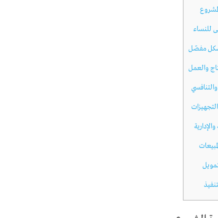
مشروع
ى للنساء
كل مفصّل
تاج والعمل
التنافسي
والتجهيزات
والإدارية
مبيعات
تمويل
نفيذ