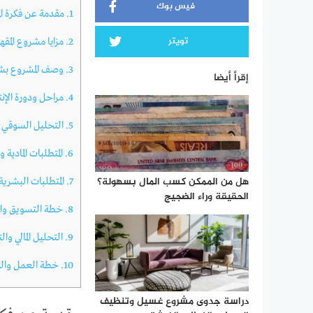
فيس بوك
1.
مقدمة عن فكرة ال
تويتر
2.
مزايا مشروع المقه
3.
وصف المشروع بش
إقرأ أيضا
4.
مراحل ودورة الإن
5.
التحليل السوقي و
6.
المتطلبات المادية 
هل من الممكن كسب المال بسهولة؟
7.
المتطلبات البشرية 
الحقيقة وراء الضجيج
8.
خطة التسويق وال
9.
التحليل المالي وال
10.
خطة العمل والت
دراسة جدوى مشروع غسيل وتنظيف