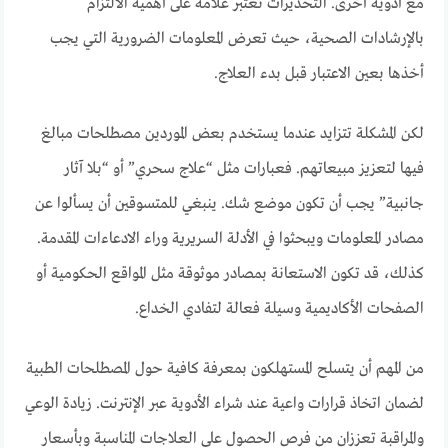
مع أدوية أخرى. التحذيرات تُعتبر علامة على أهمية الالتزام
بالإرشادات الصحية، حيث تعرض المعلومات الضرورية التي يجب
أخذها بعين الاعتبار قبل بدء العلاج.
لكن المشكلة تتزايد عندما يستخدم بعض الموردين مصطلحات مبالغ
فيها لتعزيز مبيعاتهم. فعبارات مثل “علاج سحري” أو “بلا آثار
جانبية” يجب أن تكون موضع شك. ينبغي للمتسوقين أن يسألوا عن
مصادر المعلومات ويبحثوا في الأدلة السريرية وراء الادعاءات المقدمة.
كذلك، قد تكون الاستعانة بمصادر موثوقة مثل المواقع الحكومية أو
الصفحات الأكاديمية وسيلة فعالة لتفادي الخداع.
من المهم أن يتسلح المستهلكون بمعرفة كافية حول المصطلحات الطبية
لضمان اتخاذ قرارات واعية عند شراء الأدوية عبر الإنترنت. زيادة الوعي
والمراقبة تعززان من فرص الحصول على العلاجات المناسبة وبأسعار