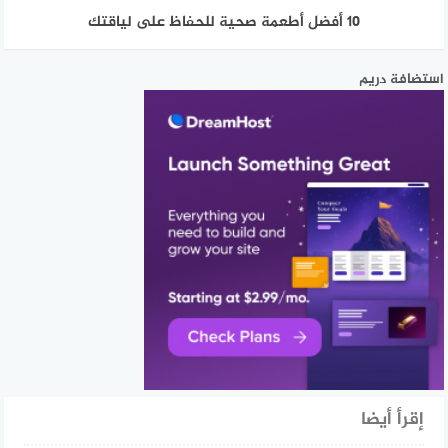
١٠ أفضل أطعمة صحية للحفاظ على لياقتك
استضافة دريم
إقرأ أيضا