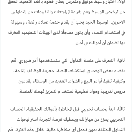
أولاً، اختيار وسيط موثوق ومتمرس يعتبر خطوة بالغة الأهمية. تحقق
من ترخيص الوسيط وقم بقراءة المراجعات والتقييمات من المتداولين
الآخرين. الوسيط الجيد يجب أن يقدم خدمة عملاء رائعة، وسهولة
في استخدام المنصة، وأن يكون مسجلًا لدى الهيئات التنظيمية المعترف
بها لضمان أن أموالك في أمان.
ثانيًا، التعرف على منصة التداول التي ستستخدمها أمر ضروري. قم
بقضاء بعض الوقت في استكشاف المنصة، معرفة الوظائف المتاحة،
وكيفية تنفيذ أوامر البيع والشراء. العديد من الوسطاء يقدمون
دروس تدريبية ومواد تعليمية تستخدام لتعزيز فهمك للمنصة.
ثالثًا، ابدأ بحساب تجريبي قبل المخاطرة بأموالك الحقيقية. الحساب
التجريبي يعزز من مهاراتك ويعطيك فرصة لتجربة استراتيجيات
التداول المختلفة بدون تحمل أي مخاطرة مالية. خلال هذه الفترة، قم