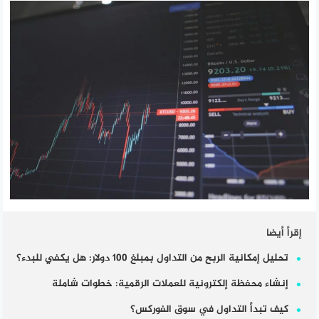
إقرأ أيضا
تحليل إمكانية الربح من التداول بمبلغ 100 دولار: هل يكفي للبدء؟
إنشاء محفظة إلكترونية للعملات الرقمية: خطوات شاملة
كيف تبدأ التداول في سوق الفوركس؟