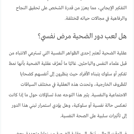
التفكير الإيجابي، مما يعزز من قدرة الشخص على تحقيق النجاح
والرفاهية في مجالات حياته المختلفة.
هل لعب دور الضحية مرض نفسي؟
عقلية الضحية تُعتبر إحدى الظواهر النفسية التي تسترعي الانتباه من
قبل علماء النفس والباحثين. غالبًا ما تُعرَّف عقلية الضحية بأنها نمط
تفكير أو سلوك يتبناه الأفراد حيث ينظرون إلى أنفسهم كضحايا
للظروف الخارجية، وتحدث هذه العقلية في مختلف السياقات
الاجتماعية والنفسية. يثير هذا التوجه عدة تساؤلات حول ما إذا كانت
تعكس حالة نفسية أو سلوكية، وهل يؤدي استمرار تبني هذا الدور
إلى تأثيرات سلبية على الصحة النفسية.
في الوقت الحالي، يُنظر إلى عقلية الضحية من زوايا متعددة. بعض