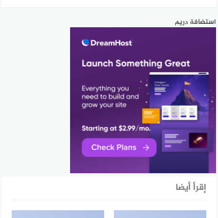
استضافة دريم
إقرأ أيضا