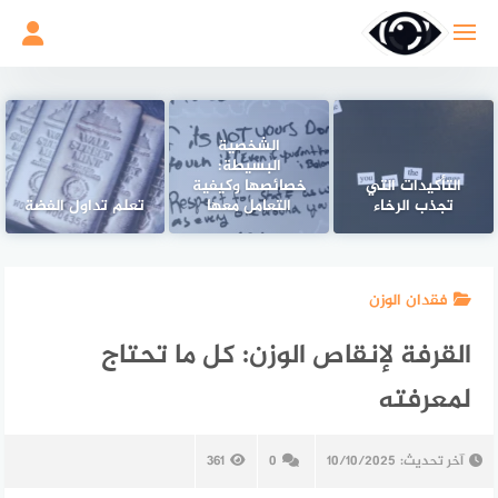
لتجاوز
لى
لمحتوى
الشخصية
البسيطة:
التأكيدات التي
خصائصها وكيفية
تجذب الرخاء
التعامل معها
تعلم تداول الفضة
فقدان الوزن
القرفة لإنقاص الوزن: كل ما تحتاج
لمعرفته
آخر تحديث:
10/10/2025
0
361