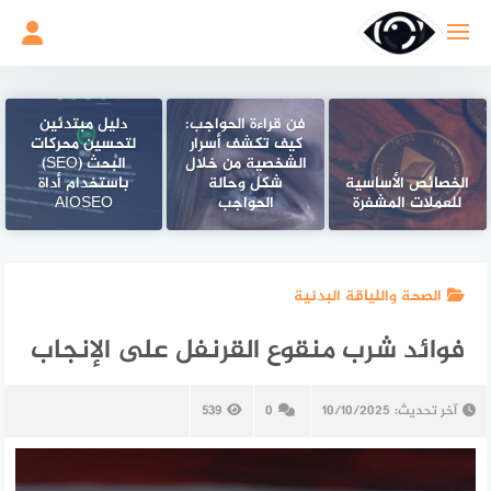
لتجاوز
لى
لمحتوى
فن قراءة الحواجب:
دليل مبتدئين
كيف تكشف أسرار
لتحسين محركات
الشخصية من خلال
البحث (SEO)
الخصائص الأساسية
شكل وحالة
باستخدام أداة
للعملات المشفرة
الحواجب
AIOSEO
الصحة واللياقة البدنية
فوائد شرب منقوع القرنفل على الإنجاب
آخر تحديث:
10/10/2025
0
539