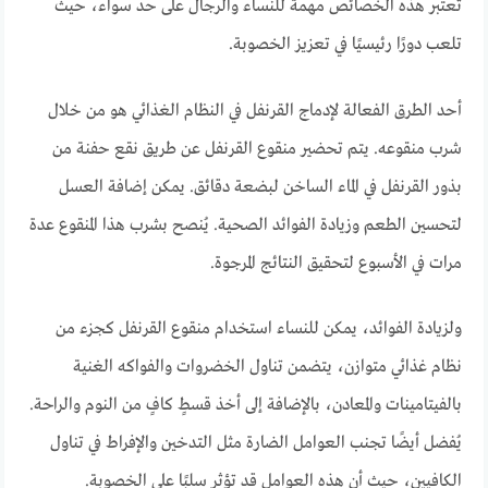
تعتبر هذه الخصائص مهمة للنساء والرجال على حد سواء، حيث
تلعب دورًا رئيسيًا في تعزيز الخصوبة.
أحد الطرق الفعالة لإدماج القرنفل في النظام الغذائي هو من خلال
شرب منقوعه. يتم تحضير منقوع القرنفل عن طريق نقع حفنة من
بذور القرنفل في الماء الساخن لبضعة دقائق. يمكن إضافة العسل
لتحسين الطعم وزيادة الفوائد الصحية. يُنصح بشرب هذا المنقوع عدة
مرات في الأسبوع لتحقيق النتائج المرجوة.
ولزيادة الفوائد، يمكن للنساء استخدام منقوع القرنفل كجزء من
نظام غذائي متوازن، يتضمن تناول الخضروات والفواكه الغنية
بالفيتامينات والمعادن، بالإضافة إلى أخذ قسطٍ كافٍ من النوم والراحة.
يُفضل أيضًا تجنب العوامل الضارة مثل التدخين والإفراط في تناول
الكافيين، حيث أن هذه العوامل قد تؤثر سلبًا على الخصوبة.