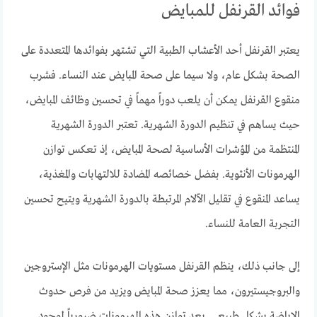
فوائد القرنفل للمبايض
يعتبر القرنفل أحد الأعشاب الطبية التي تشتهر بفوائدها المتعددة على
الصحة بشكل عام، ولا سيما على صحة المبايض عند النساء. فشرب
منقوع القرنفل يمكن أن يلعب دوراً مهماً في تحسين وظائف المبايض،
حيث يساهم في تنظيم الدورة الشهرية. تعتبر الدورة الشهرية
المنتظمة من المؤشرات الأساسية لصحة المبايض، إذ تعكس توازن
الهرمونات الأنثوية. بفضل خصائصه المضادة للالتهابات والمغذية،
يساعد المنقوع في تقليل الآلام المرتبطة بالدورة الشهرية ويتيح تحسين
التجربة العامة للنساء.
إلى جانب ذلك، ينظم القرنفل مستويات الهرمونات مثل الإستروجين
والبروجيستيرون، مما يعزز صحة المبايض ويزيد من فرص حدوث
الإباضة بشكل طبيعي. يعد توازن هذه الهرمونات ضرورياً لوجود