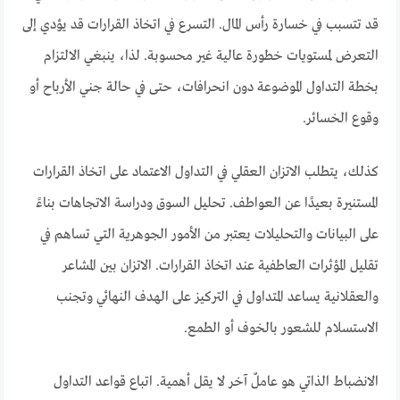
قد تتسبب في خسارة رأس المال. التسرع في اتخاذ القرارات قد يؤدي إلى
التعرض لمستويات خطورة عالية غير محسوبة. لذا، ينبغي الالتزام
بخطة التداول الموضوعة دون انحرافات، حتى في حالة جني الأرباح أو
وقوع الخسائر.
كذلك، يتطلب الاتزان العقلي في التداول الاعتماد على اتخاذ القرارات
المستنيرة بعيدًا عن العواطف. تحليل السوق ودراسة الاتجاهات بناءً
على البيانات والتحليلات يعتبر من الأمور الجوهرية التي تساهم في
تقليل المؤثرات العاطفية عند اتخاذ القرارات. الاتزان بين المشاعر
والعقلانية يساعد المتداول في التركيز على الهدف النهائي وتجنب
الاستسلام للشعور بالخوف أو الطمع.
الانضباط الذاتي هو عاملٌ آخر لا يقل أهمية. اتباع قواعد التداول