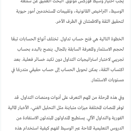
يجب اختيار وسيط فوركس موثوق. البحث العميق عن سمعة
الوسيط، التراخيص القانونية، وتقييمات المستخدمين أمور حيوية
لتحقيق الثقة والاطمئنان في الطرف الآخر.
الخطوة التالية هي فتح حساب تداول. تختلف أنواع الحسابات تبعًا
لحجم الاستثمار والمعرفة السابقة بالمجال. ينصح بالبدء بحساب
تجريبي لاختبار استراتيجيات التداول دون تكبد خسائر فعلية. بعد
اكتساب الثقة، يمكن تحويل الحساب إلى حساب حقيقي متدرجًا في
مستويات الاستثمار.
وفي هذه المرحلة من المهم التعرف على أدوات ومنصات التداول. قد
توفر المنصات المختلفة ميزات متباينة مثل التحليل الفني، الأخبار المالية
الفورية والتداول الآلي. يستطيع المتداولون المبتدئون الاستفادة من
الدروس التعليمية المتاحة عبر الوسيط لفهم كيفية استخدام هذه