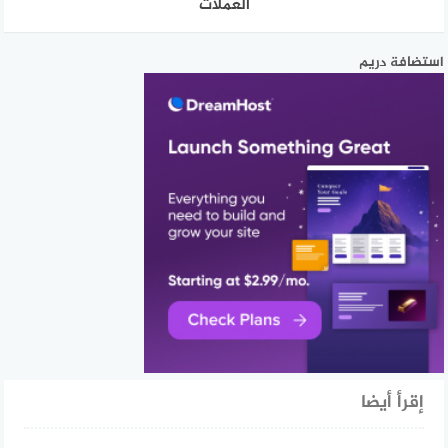
العملات
استضافة دريم
إقرأ أيضا