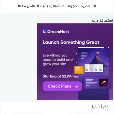
الشخصية الخجولة: صفاتها وكيفية التعامل معها
استضافة دريم
إقرأ أيضا