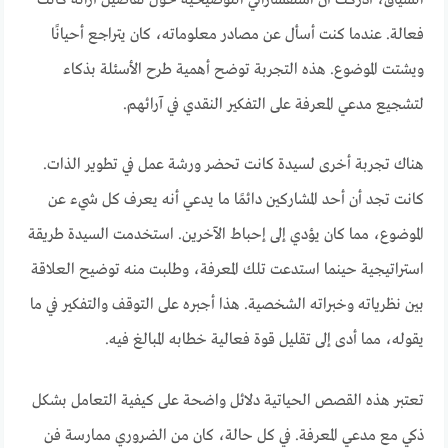
السياق، أدركت أن استفساراتي التوضيحية حول تفاصيل آرائه كانت
فعالة. عندما كنت أسأل عن مصادر معلوماته، كان يتراجع أحيانًا
ويشتت الموضوع. هذه التجربة توضح أهمية طرح الأسئلة بذكاء
لتشجيع مدعي المعرفة على التفكير النقدي في آرائهم.
هناك تجربة أخرى لسيدة كانت تحضر ورشة عمل في تطوير الذات.
كانت تجد أن أحد المشاركين دائمًا ما يدعي أنه يعرف كل شيء عن
الموضوع، مما كان يؤدي إلى إحباط الآخرين. استخدمت السيدة طريقة
استراتيجية حينما استدعت تلك المعرفة، وطلبت منه توضيح العلاقة
بين نظرياته وخبراته الشخصية. هذا أجبره على التوقف والتفكير في ما
يقوله، مما أدى إلى تقليل قوة فعالية خطابه المبالغ فيه.
تعتبر هذه القصص الحياتية دلائل واضحة على كيفية التعامل بشكل
ذكي مع مدعي المعرفة. في كل حالة، كان من الضروري ممارسة فن