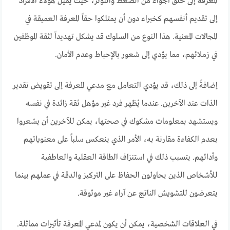
المعرفة إلى خلق أجواء من الضغط والتوتر، حيث يميل هؤلاء الأفراد
إلى تقديم أنفسهم كخبراء دون أن يمتلكوا حقاً المعرفة العميقة في
المجالات المعنية. هذا النوع من السلوك قد يشكل تهديداً لثقة الموظفين
في زملائهم، مما يؤدي إلى شعور بالإحباط وعدم الأمان.
إضافةً إلى ذلك، قد يؤدي التعامل مع مدعي المعرفة إلى تقويض تقدير
الذات عند الآخرين. عندما يُظهر فرد غير مؤهل ثقة زائدة في نفسه
ويستشهد بمعلومات مشكوك في صحتها، يمكن للآخرين أن يشعروا
بعدم الكفاءة مقارنة به، الأمر الذي ينعكس سلباً على معنوياتهم
وأدائهم. يتسبب ذلك في استنزاف الطاقة العقلية والعاطفية
للأشخاص الذين يحاولون الحفاظ على التركيز والدقة في عملهم بينما
يتعرضون للتشويش الناتج عن آراء غير موثوقة.
في العلاقات الشخصية، يمكن أن يكون لمدعي المعرفة تأثيرات مماثلة.