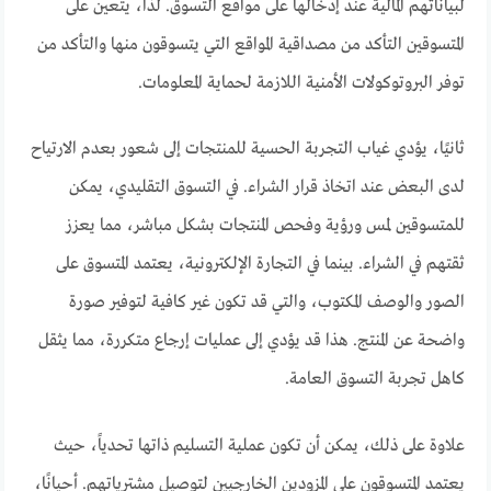
لبياناتهم المالية عند إدخالها على مواقع التسوق. لذا، يتعين على
المتسوقين التأكد من مصداقية المواقع التي يتسوقون منها والتأكد من
توفر البروتوكولات الأمنية اللازمة لحماية المعلومات.
ثانيًا، يؤدي غياب التجربة الحسية للمنتجات إلى شعور بعدم الارتياح
لدى البعض عند اتخاذ قرار الشراء. في التسوق التقليدي، يمكن
للمتسوقين لمس ورؤية وفحص المنتجات بشكل مباشر، مما يعزز
ثقتهم في الشراء. بينما في التجارة الإلكترونية، يعتمد المتسوق على
الصور والوصف المكتوب، والتي قد تكون غير كافية لتوفير صورة
واضحة عن المنتج. هذا قد يؤدي إلى عمليات إرجاع متكررة، مما يثقل
كاهل تجربة التسوق العامة.
علاوة على ذلك، يمكن أن تكون عملية التسليم ذاتها تحدياً، حيث
يعتمد المتسوقون على المزودين الخارجيين لتوصيل مشترياتهم. أحيانًا،