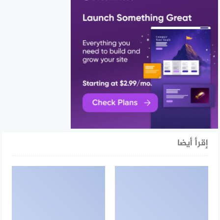
إقرأ أيضا