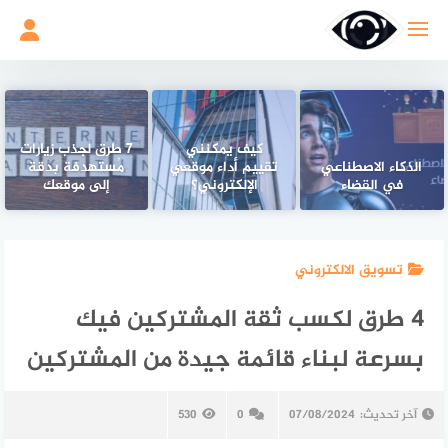
لتجاوز
لى
لمحتوى
كيف يمكنني
٧ طرق لجذب زيارات
الذكاء الاصطناعي
تقييم أداء موقعي
مُستهدفة بدقة
في القضاء
الإلكتروني؟
إلى موقعك
تسويق الالكتروني
4 طرق لكسب ثقة المشتركين فيك
بسرعة لبناء قائمة جيدة من المشتركين
آخر تحديث:
07/08/2024
0
530