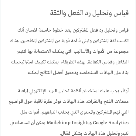
قياس وتحليل رد الفعل والثقة
قياس وتحليل رد فعل المشتركين يعد خطوة حاسمة لضمان أنك
تكسب ثقة المشتركين وتبني قائمة قوية من المشتركين المخلصين. هناك
مجموعة من الأدوات والأساليب التي يمكنك الاستعانة بها لتتبع
التفاعل وقياس الكفاءة. بهذه الطريقة، يمكنك تكييف استراتيجيتك
بناءً على البيانات المستخلصة وتحقيق أفضل النتائج الممكنة.
أولاً، يجب عليك استخدام أنظمة تحليل البريد الإلكتروني لمراقبة
معدلات الفتح والنقرات. هذه البيانات توفر نظرة ثاقبة حول المواضيع
التي تهم المشتركين والمحتوى الذي يجذب انتباههم. أدوات مثل
Google Analytics وMailchimp Insights يمكن أن تساعدك في
تتبع وتحليل هذه البيانات بشكل فعّال.